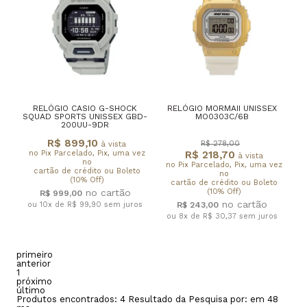
RELÓGIO CASIO G-SHOCK
RELÓGIO MORMAII UNISSEX
SQUAD SPORTS UNISSEX GBD-
MO0303C/6B
200UU-9DR
R$ 899,10
R$ 278,00
à vista
no Pix Parcelado, Pix, uma vez
R$ 218,70
à vista
no
no Pix Parcelado, Pix, uma vez
cartão de crédito ou Boleto
no
(10% Off)
cartão de crédito ou Boleto
(10% Off)
R$ 999,00
ou 10x de R$ 99,90
sem juros
R$ 243,00
ou 8x de R$ 30,37
sem juros
primeiro
anterior
1
próximo
último
Produtos encontrados:
4
Resultado da Pesquisa por:
em
48