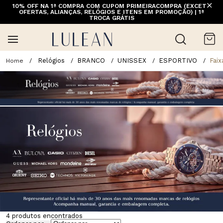
10% OFF NA 1ª COMPRA COM CUPOM PRIMEIRACOMPRA (EXCETO
FRETE GRÁTIS ACIMA DE 399 PARA REGIÕES SELECIONADAS
OFERTAS, ALIANÇAS, RELÓGIOS E ITENS EM PROMOÇÃO) | 1ª
(EXCETO LINHA HOME)
TROCA GRÁTIS
Relógios
BRANCO
UNISSEX
ESPORTIVO
Faix
4
produtos encontrados