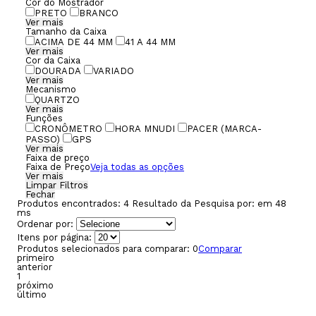
Cor do Mostrador
PRETO
BRANCO
Ver mais
Tamanho da Caixa
ACIMA DE 44 MM
41 A 44 MM
Ver mais
Cor da Caixa
DOURADA
VARIADO
Ver mais
Mecanismo
QUARTZO
Ver mais
Funções
CRONÔMETRO
HORA MNUDI
PACER (MARCA-
PASSO)
GPS
Ver mais
Faixa de preço
Faixa de Preço
Veja todas as opções
Ver mais
Limpar Filtros
Fechar
Produtos encontrados:
4
Resultado da Pesquisa por:
em
48
ms
Ordenar por:
Itens por página:
Produtos selecionados para comparar:
0
Comparar
primeiro
anterior
1
próximo
último