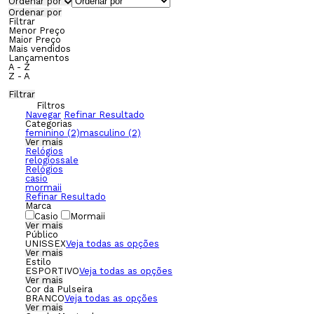
Ordenar por
Ordenar por
Filtrar
Menor Preço
Maior Preço
Mais vendidos
Lançamentos
A - Z
Z - A
Filtrar
Filtros
Navegar
Refinar Resultado
Categorias
feminino (2)
masculino (2)
Ver mais
Relógios
relogiossale
Relógios
casio
mormaii
Refinar Resultado
Marca
Casio
Mormaii
Ver mais
Público
UNISSEX
Veja todas as opções
Ver mais
Estilo
ESPORTIVO
Veja todas as opções
Ver mais
Cor da Pulseira
BRANCO
Veja todas as opções
Ver mais