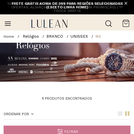
10% OFF NA 1ª COMPRA COM CUPOM PRIMEIRACOMPRA (EXCETO
FRETE GRÁTIS ACIMA DE 399 PARA REGIÕES SELECIONADAS
OFERTAS, ALIANÇAS, RELÓGIOS E ITENS EM PROMOÇÃO) | 1ª
(EXCETO LINHA HOME)
TROCA GRÁTIS
Relógios
BRANCO
UNISSEX
150
1
PRODUTOS ENCONTRADOS
ORDENAR POR
FILTRAR