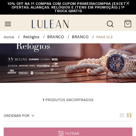
10% OFF NA 1ª COMPRA COM CUPOM PRIMEIRACOMPRA (EXCETO
FRETE GRÁTIS ACIMA DE 399 PARA REGIÕES SELECIONADAS
OFERTAS, ALIANÇAS, RELÓGIOS E ITENS EM PROMOÇÃO) | 1ª
(EXCETO LINHA HOME)
TROCA GRÁTIS
Relógios
BRANCO
BRANCO
PARA ELE
1
PRODUTOS ENCONTRADOS
ORDENAR POR
FILTRAR