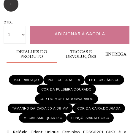
U
QTD.:
DETALHES DO
TROCAS E
ENTREGA
PRODUTO
DEVOLUÇÕES
MATERIAL
AÇO
PÚBLICO
PARA ELA
ESTILO
CLÁSSICO
COR DA PULSEIRA
DOURADO
COR DO MOSTRADOR
VARIADO
TAMANHO DA CAIXA
30 A 36 MM
COR DA CAIXA
DOURADA
MECANISMO
QUARTZO
FUNÇÕES
ANALÓGICO
O Relógio Orient Unique Feminino FGSS0201 C1KX é a