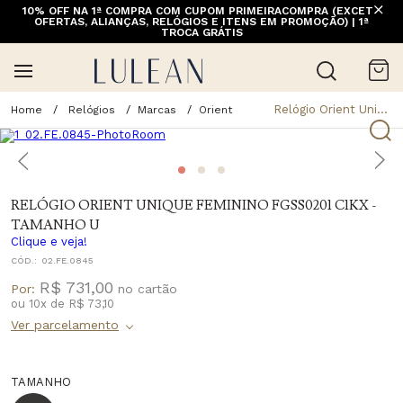
10% OFF NA 1ª COMPRA COM CUPOM PRIMEIRACOMPRA (EXCETO
OFERTAS, ALIANÇAS, RELÓGIOS E ITENS EM PROMOÇÃO) | 1ª
TROCA GRÁTIS
Relógio Orient Unique Feminino Fgss0201 C1kx - Tamanho U
Relógios
Marcas
Orient
RELÓGIO ORIENT UNIQUE FEMININO FGSS0201 C1KX -
TAMANHO U
Clique e veja!
CÓD.:
02.FE.0845
R$ 731,00
Por:
ou
10
x
de
R$ 73,10
TAMANHO