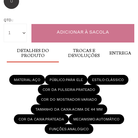
U
QTD.:
DETALHES DO
TROCAS E
ENTREGA
PRODUTO
DEVOLUÇÕES
MATERIAL
AÇO
PÚBLICO
PARA ELE
ESTILO
CLÁSSICO
COR DA PULSEIRA
PRATEADO
COR DO MOSTRADOR
VARIADO
TAMANHO DA CAIXA
ACIMA DE 44 MM
COR DA CAIXA
PRATEADA
MECANISMO
AUTOMÁTICO
FUNÇÕES
ANALÓGICO