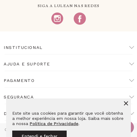
SIGA A LULEAN NAS REDES
INSTITUCIONAL
AJUDA E SUPORTE
PAGAMENTO
SEGURANÇA
Este site usa cookies para garantir que você obtenha
DESENVOLVIMENTO
a melhor experiência em nossa loja. Saiba mais sobre
a nossa
Política de Privacidade
.
Copyright Lulean. Todos os direitos reservados. Proibida reprodução
total ou parcial. Preços e estoque sujeitos a alteração sem aviso
Entendi e fechar