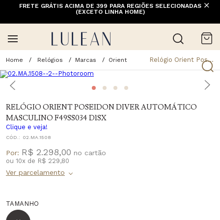
FRETE GRÁTIS ACIMA DE 399 PARA REGIÕES SELECIONADAS
(EXCETO LINHA HOME)
Relógio Orient Poseidon Diver Automático Masculino F49ss034 D1sx
Relógios
Marcas
Orient
RELÓGIO ORIENT POSEIDON DIVER AUTOMÁTICO
MASCULINO F49SS034 D1SX
Clique e veja!
CÓD.:
02.MA.1508
R$ 2.298,00
Por:
ou
10
x
de
R$ 229,80
TAMANHO