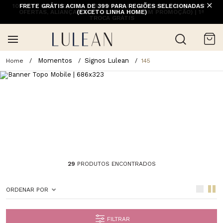
10% OFF NA 1ª COMPRA COM CUPOM PRIMEIRACOMPRA (EXCETO
FRETE GRÁTIS ACIMA DE 399 PARA REGIÕES SELECIONADAS
OFERTAS, ALIANÇAS, RELÓGIOS E ITENS EM PROMOÇÃO) | 1ª
(EXCETO LINHA HOME)
TROCA GRÁTIS
Momentos
Signos Lulean
145
29
PRODUTOS ENCONTRADOS
ORDENAR POR
FILTRAR