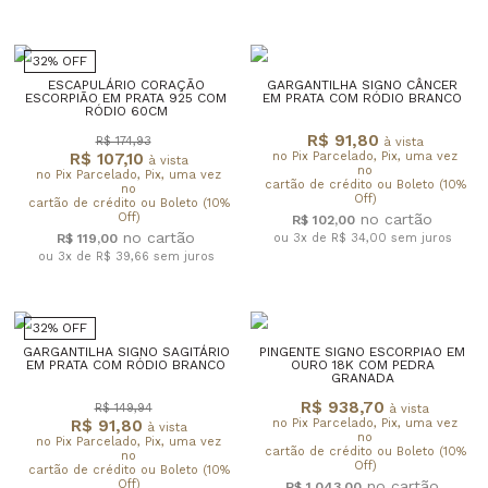
32% OFF
ESCAPULÁRIO CORAÇÃO
GARGANTILHA SIGNO CÂNCER
ESCORPIÃO EM PRATA 925 COM
EM PRATA COM RÓDIO BRANCO
RÓDIO 60CM
R$ 91,80
R$ 174,93
à vista
R$ 107,10
no Pix Parcelado, Pix, uma vez
à vista
no
no Pix Parcelado, Pix, uma vez
cartão de crédito ou Boleto (10%
no
Off)
cartão de crédito ou Boleto (10%
Off)
R$ 102,00
R$ 119,00
ou 3x de R$ 34,00
sem juros
ou 3x de R$ 39,66
sem juros
32% OFF
GARGANTILHA SIGNO SAGITÁRIO
PINGENTE SIGNO ESCORPIAO EM
EM PRATA COM RÓDIO BRANCO
OURO 18K COM PEDRA
GRANADA
R$ 938,70
R$ 149,94
à vista
R$ 91,80
no Pix Parcelado, Pix, uma vez
à vista
no
no Pix Parcelado, Pix, uma vez
cartão de crédito ou Boleto (10%
no
Off)
cartão de crédito ou Boleto (10%
Off)
R$ 1.043,00