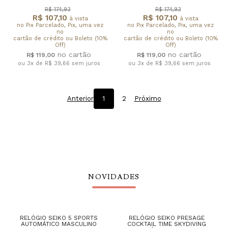
R$ 174,93
R$ 174,93
R$ 107,10
R$ 107,10
à vista
à vista
no Pix Parcelado, Pix, uma vez
no Pix Parcelado, Pix, uma vez
no
no
cartão de crédito ou Boleto (10%
cartão de crédito ou Boleto (10%
Off)
Off)
R$ 119,00
R$ 119,00
ou 3x de R$ 39,66
sem juros
ou 3x de R$ 39,66
sem juros
Anterior
1
2
Próximo
NOVIDADES
RELÓGIO SEIKO 5 SPORTS
RELÓGIO SEIKO PRESAGE
AUTOMÁTICO MASCULINO
COCKTAIL TIME SKYDIVING