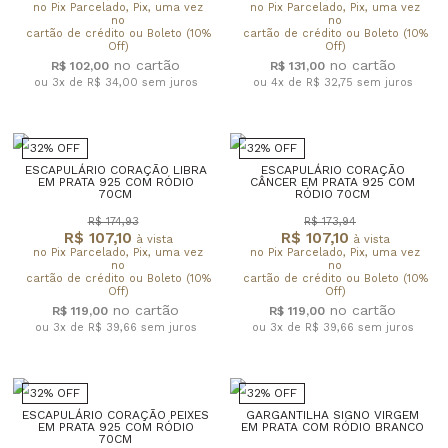
no Pix Parcelado, Pix, uma vez
no Pix Parcelado, Pix, uma vez
no
no
cartão de crédito ou Boleto (10%
cartão de crédito ou Boleto (10%
Off)
Off)
R$ 102,00
R$ 131,00
ou 3x de R$ 34,00
sem juros
ou 4x de R$ 32,75
sem juros
32% OFF
32% OFF
ESCAPULÁRIO CORAÇÃO LIBRA
ESCAPULÁRIO CORAÇÃO
EM PRATA 925 COM RÓDIO
CÂNCER EM PRATA 925 COM
70CM
RÓDIO 70CM
R$ 174,93
R$ 173,94
R$ 107,10
R$ 107,10
à vista
à vista
no Pix Parcelado, Pix, uma vez
no Pix Parcelado, Pix, uma vez
no
no
cartão de crédito ou Boleto (10%
cartão de crédito ou Boleto (10%
Off)
Off)
R$ 119,00
R$ 119,00
ou 3x de R$ 39,66
sem juros
ou 3x de R$ 39,66
sem juros
32% OFF
32% OFF
ESCAPULÁRIO CORAÇÃO PEIXES
GARGANTILHA SIGNO VIRGEM
EM PRATA 925 COM RÓDIO
EM PRATA COM RÓDIO BRANCO
70CM