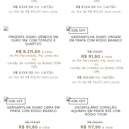
Off)
Off)
R$ 9.124,00
R$ 9.124,00
ou 10x de R$ 912,40
sem juros
ou 10x de R$ 912,40
sem juros
32% OFF
PINGENTE SIGNO GÊMEOS EM
GARGANTILHA SIGNO VIRGEM
OURO 18K COM TOPÁZIO E
EM PRATA COM RÓDIO BRANCO
QUARTZO
R$ 8.211,60
R$ 149,94
à vista
no Pix Parcelado, Pix, uma vez
R$ 91,80
à vista
no
no Pix Parcelado, Pix, uma vez
cartão de crédito ou Boleto (10%
no
Off)
cartão de crédito ou Boleto (10%
Off)
R$ 9.124,00
ou 10x de R$ 912,40
sem juros
R$ 102,00
ou 3x de R$ 34,00
sem juros
32% OFF
32% OFF
GARGANTILHA SIGNO LIBRA EM
ESCAPULÁRIO CORAÇÃO
PRATA COM RÓDIO BRANCO
AQUÁRIO EM PRATA 925 COM
RÓDIO 70CM
R$ 149,94
R$ 192,80
R$ 91,80
R$ 117,90
à vista
à vista