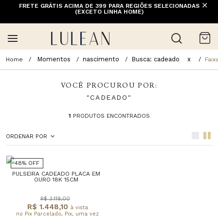
FRETE GRÁTIS ACIMA DE 399 PARA REGIÕES SELECIONADAS
(EXCETO LINHA HOME)
Momentos
nascimento
Busca: cadeado
x
Faix
VOCÊ PROCUROU POR:
"CADEADO"
1
PRODUTOS ENCONTRADOS
ORDENAR POR
48% OFF
PULSEIRA CADEADO PLACA EM
OURO 18K 15CM
R$ 3.119,00
R$ 1.448,10
à vista
no Pix Parcelado, Pix, uma vez