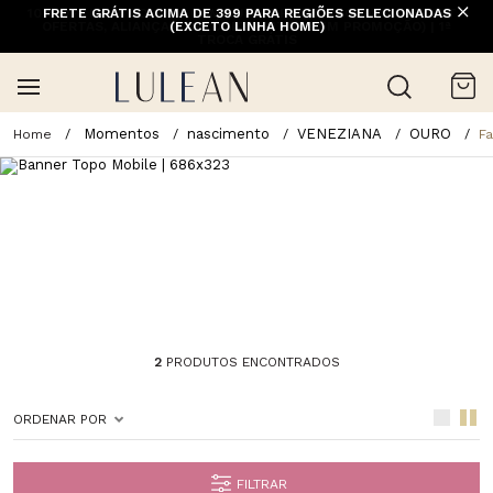
10% OFF NA 1ª COMPRA COM CUPOM PRIMEIRACOMPRA (EXCETO
FRETE GRÁTIS ACIMA DE 399 PARA REGIÕES SELECIONADAS
OFERTAS, ALIANÇAS, RELÓGIOS E ITENS EM PROMOÇÃO) | 1ª
(EXCETO LINHA HOME)
TROCA GRÁTIS
Momentos
nascimento
VENEZIANA
OURO
Fa
2
PRODUTOS ENCONTRADOS
ORDENAR POR
FILTRAR