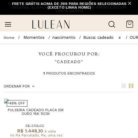
10% OFF NA 1ª COMPRA COM CUPOM PRIMEIRACOMPRA (EXCETO
FRETE GRÁTIS ACIMA DE 399 PARA REGIÕES SELECIONADAS
OFERTAS, ALIANÇAS, RELÓGIOS E ITENS EM PROMOÇÃO) | 1ª
(EXCETO LINHA HOME)
TROCA GRÁTIS
Momentos
nascimento
Busca: cadeado
x
OU
VOCÊ PROCUROU POR:
"CADEADO"
1
PRODUTOS ENCONTRADOS
ORDENAR POR
48% OFF
PULSEIRA CADEADO PLACA EM
OURO 18K 15CM
R$ 3.119,00
R$ 1.448,10
à vista
no Pix Parcelado, Pix, uma vez