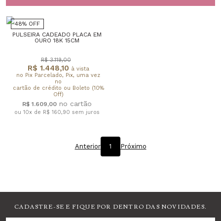
48% OFF
PULSEIRA CADEADO PLACA EM
OURO 18K 15CM
R$ 3.119,00
R$ 1.448,10
à vista
no Pix Parcelado, Pix, uma vez
no
cartão de crédito ou Boleto (10%
Off)
R$ 1.609,00
ou 10x de R$ 160,90
sem juros
Anterior
1
Próximo
CADASTRE-SE E FIQUE POR DENTRO DAS NOVIDADES.