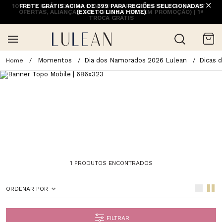
10% OFF NA 1ª COMPRA COM CUPOM PRIMEIRACOMPRA (EXCETO
FRETE GRÁTIS ACIMA DE 399 PARA REGIÕES SELECIONADAS
OFERTAS, ALIANÇAS, RELÓGIOS E ITENS EM PROMOÇÃO) | 1ª
(EXCETO LINHA HOME)
TROCA GRÁTIS
Momentos
Dia dos Namorados 2026 Lulean
Dicas 
1
PRODUTOS ENCONTRADOS
ORDENAR POR
FILTRAR