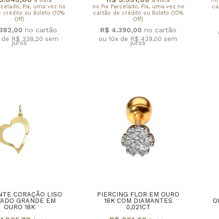
à vista
à vista
no
rcelado, Pix, uma vez no
no Pix Parcelado, Pix, uma vez no
ca
 crédito ou Boleto (10%
cartão de crédito ou Boleto (10%
Off)
Off)
.382,00
R$ 4.390,00
x de R$ 338,20
sem
ou 10x de R$ 439,00
sem
juros
juros
NTE CORAÇÃO LISO
PIERCING FLOR EM OURO
VADO GRANDE EM
18K COM DIAMANTES
O
OURO 18K
0,021CT