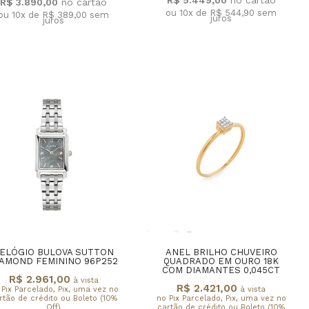
R$ 3.890,00
ou 10x de R$ 544,90
sem
ou 10x de R$ 389,00
sem
juros
juros
ELÓGIO BULOVA SUTTON
ANEL BRILHO CHUVEIRO
IAMOND FEMININO 96P252
QUADRADO EM OURO 18K
COM DIAMANTES 0,045CT
R$ 2.961,00
à vista
R$ 2.421,00
 Pix Parcelado, Pix, uma vez no
à vista
rtão de crédito ou Boleto (10%
no Pix Parcelado, Pix, uma vez no
Off)
cartão de crédito ou Boleto (10%