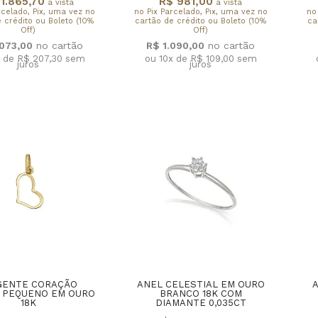
1.865,70
R$ 981,00
à vista
à vista
rcelado, Pix, uma vez no
no Pix Parcelado, Pix, uma vez no
no
 crédito ou Boleto (10%
cartão de crédito ou Boleto (10%
ca
Off)
Off)
.073,00
R$ 1.090,00
x de R$ 207,30
sem
ou 10x de R$ 109,00
sem
juros
juros
GENTE CORAÇÃO
ANEL CELESTIAL EM OURO
 PEQUENO EM OURO
BRANCO 18K COM
18K
DIAMANTE 0,035CT