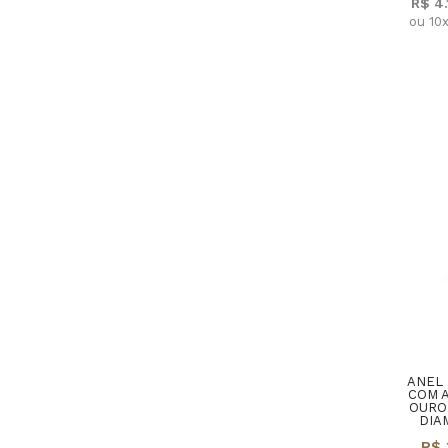
R$ 4
ou 10
ANEL 
COM 
OURO
DIA
R$ 