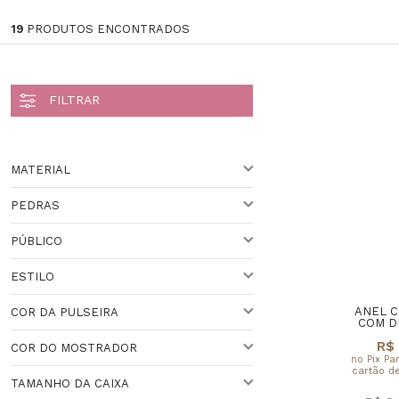
19
PRODUTOS ENCONTRADOS
MATERIAL
PEDRAS
AÇO
PÚBLICO
OURO
DIAMANTE
ESTILO
PARA ELA
ZIRCÔNIA
Veja todas as opções
ANEL C
COR DA PULSEIRA
CRISTAL
ESPORTIVO
COM D
R$ 
COR DO MOSTRADOR
CLÁSSICO
PRATEADO
no Pix Pa
cartão de
TAMANHO DA CAIXA
DOURADO
PRETO