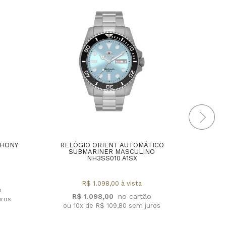
THONY
RELÓGIO ORIENT AUTOMÁTICO
RELÓ
SUBMARINER MASCULINO
E
NH3SS010 A1SX
MA
R$ 1.098,00 à vista
R$ 1.098,00
uros
ou 10x de R$ 109,80 sem juros
ou 