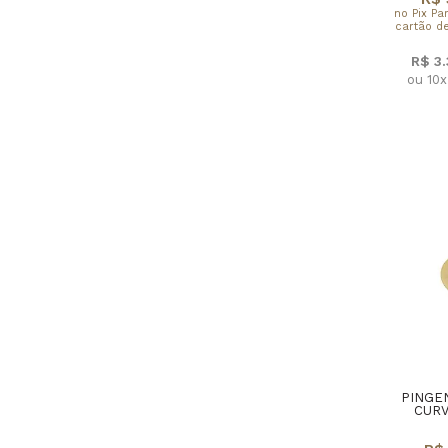
no Pix Pa
cartão de
R$ 3
ou 10
PINGE
CUR