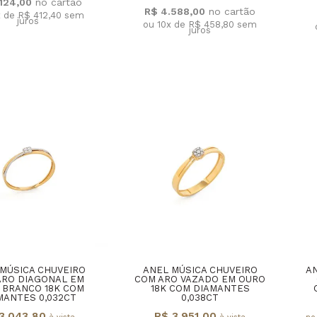
.124,00
R$ 4.588,00
x de R$ 412,40
sem
juros
ou 10x de R$ 458,80
sem
juros
MÚSICA CHUVEIRO
ANEL MÚSICA CHUVEIRO
AN
ARO DIAGONAL EM
COM ARO VAZADO EM OURO
 BRANCO 18K COM
18K COM DIAMANTES
MANTES 0,032CT
0,038CT
3.043,80
R$ 3.951,00