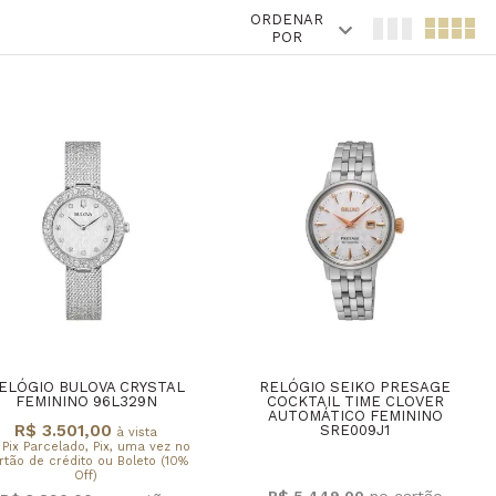
ORDENAR
POR
ELÓGIO BULOVA CRYSTAL
RELÓGIO SEIKO PRESAGE
FEMININO 96L329N
COCKTAIL TIME CLOVER
AUTOMÁTICO FEMININO
R$ 3.501,00
SRE009J1
à vista
 Pix Parcelado, Pix, uma vez no
rtão de crédito ou Boleto (10%
Off)
R$ 5.449,00