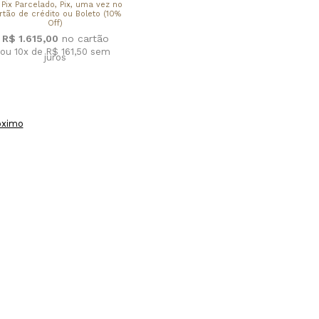
 Pix Parcelado, Pix, uma vez no
rtão de crédito ou Boleto (10%
Off)
R$ 1.615,00
ou 10x de R$ 161,50
sem
juros
óximo