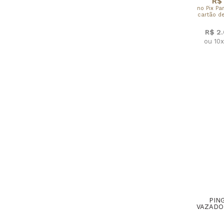
R$ 
no Pix Pa
cartão de
R$ 2
ou 10
PIN
VAZADO