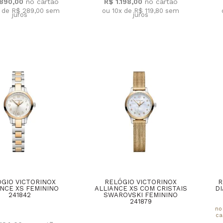
.890,00
R$ 1.198,00
x de R$ 289,00
sem
ou 10x de R$ 119,80
sem
juros
juros
GIO VICTORINOX
RELÓGIO VICTORINOX
R
ANCE XS FEMININO
ALLIANCE XS COM CRISTAIS
D
241842
SWAROVSKI FEMININO
241879
no
ca