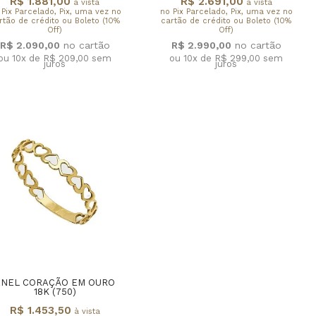
R$ 1.881,00
R$ 2.691,00
à vista
à vista
 Pix Parcelado, Pix, uma vez no
no Pix Parcelado, Pix, uma vez no
rtão de crédito ou Boleto (10%
cartão de crédito ou Boleto (10%
Off)
Off)
R$ 2.090,00
R$ 2.990,00
ou 10x de R$ 209,00
sem
ou 10x de R$ 299,00
sem
juros
juros
ANEL CORAÇÃO EM OURO
18K (750)
R$ 1.453,50
à vista