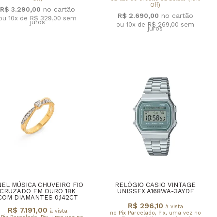
Off)
R$ 3.290,00
R$ 2.690,00
ou 10x de R$ 329,00
sem
juros
ou 10x de R$ 269,00
sem
juros
EL MÚSICA CHUVEIRO FIO
RELÓGIO CASIO VINTAGE
CRUZADO EM OURO 18K
UNISSEX A168WA-3AYDF
COM DIAMANTES 0,142CT
R$ 296,10
à vista
R$ 7.191,00
à vista
no Pix Parcelado, Pix, uma vez no