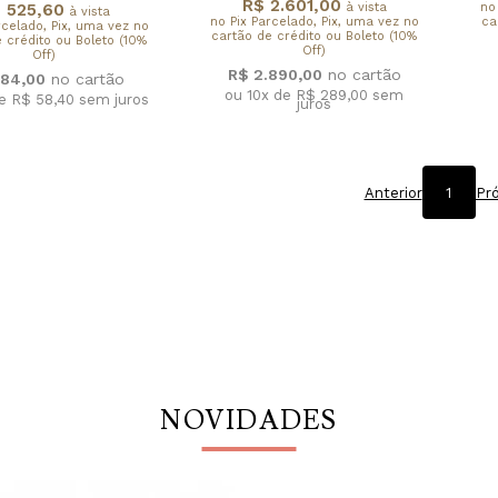
R$ 2.601,00
 525,60
à vista
no
à vista
no Pix Parcelado, Pix, uma vez no
ca
rcelado, Pix, uma vez no
cartão de crédito ou Boleto (10%
 crédito ou Boleto (10%
Off)
Off)
R$ 2.890,00
84,00
ou 10x de R$ 289,00
sem
de R$ 58,40
sem juros
juros
Anterior
1
Pr
NOVIDADES