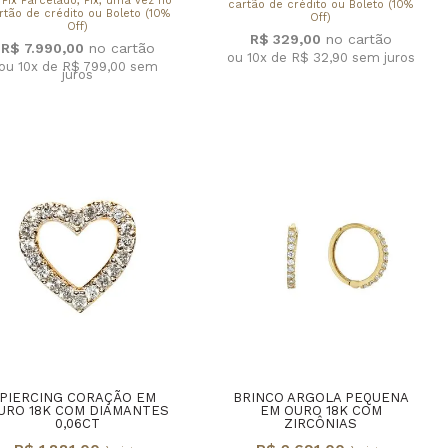
 Pix Parcelado, Pix, uma vez no
cartão de crédito ou Boleto (10%
rtão de crédito ou Boleto (10%
Off)
Off)
R$ 329,00
R$ 7.990,00
ou 10x de R$ 32,90
sem juros
ou 10x de R$ 799,00
sem
juros
PIERCING CORAÇÃO EM
BRINCO ARGOLA PEQUENA
URO 18K COM DIAMANTES
EM OURO 18K COM
0,06CT
ZIRCÔNIAS