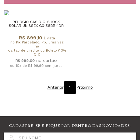
RELÓGIO CASIO G-SHOCK
SOLAR UNISSEX GX-56BB-1DR
R$ 899,10
à vista
no Pix Parcelado, Pix, uma vez
no
cartão de crédito ou Boleto (10%
Off)
R$ 999,00
ou 10x de R$ 99,90
sem juros
Anterior
1
Próximo
CADASTRE-SE E FIQUE POR DENTRO DAS NOVIDADES.
SEU NOME