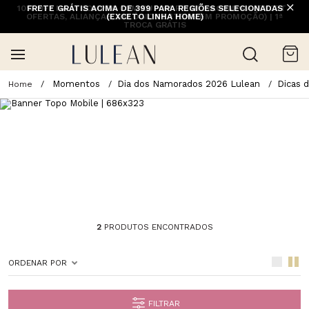
10% OFF NA 1ª COMPRA COM CUPOM PRIMEIRACOMPRA (EXCETO
FRETE GRÁTIS ACIMA DE 399 PARA REGIÕES SELECIONADAS
OFERTAS, ALIANÇAS, RELÓGIOS E ITENS EM PROMOÇÃO) | 1ª
(EXCETO LINHA HOME)
TROCA GRÁTIS
Momentos
Dia dos Namorados 2026 Lulean
Dicas 
2
PRODUTOS ENCONTRADOS
ORDENAR POR
FILTRAR