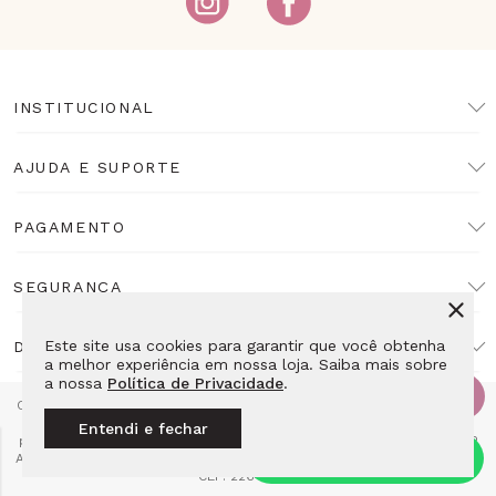
INSTITUCIONAL
AJUDA E SUPORTE
PAGAMENTO
SEGURANÇA
Este site usa cookies para garantir que você obtenha
DESENVOLVIMENTO
a melhor experiência em nossa loja. Saiba mais sobre
a nossa
Política de Privacidade
.
Copyright Lulean. Todos os direitos reservados. Proibida reprodução
total ou parcial. Preços e estoque sujeitos a alteração sem aviso
Entendi e fechar
prévio. Razão Social: LL10 Relojoaria Ltda - CNPJ: 14.495.839/0001-52
Av das Americas 4666 Loja 115E2 - Barra da Tijuca Rio de Janeiro - RJ
CEP: 22640-102