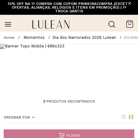
10% OFF NA 1ª COMPRA COM CUPOM PRIMEIRACOMPRA (EXCETO
FRETE GRÁTIS ACIMA DE 399 PARA REGIÕES SELECIONADAS
OFERTAS, ALIANÇAS, RELÓGIOS E ITENS EM PROMOÇÃO) | 1ª
(EXCETO LINHA HOME)
TROCA GRÁTIS
Momentos
Dia dos Namorados 2026 Lulean
DOURA
2
PRODUTOS ENCONTRADOS
ORDENAR POR
FILTRAR