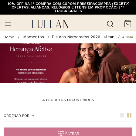
10% OFF NA 1ª COMPRA COM CUPOM PRIMEIRACOMPRA (EXCETO
FRETE GRÁTIS ACIMA DE 399 PARA REGIÕES SELECIONADAS
OFERTAS, ALIANÇAS, RELÓGIOS E ITENS EM PROMOÇÃO) | 1ª
(EXCETO LINHA HOME)
TROCA GRÁTIS
Momentos
Dia dos Namorados 2026 Lulean
ACIMA 
4
PRODUTOS ENCONTRADOS
ORDENAR POR
FILTRAR