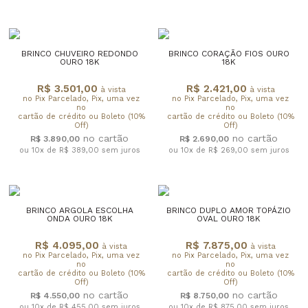
BRINCO CHUVEIRO REDONDO
BRINCO CORAÇÃO FIOS OURO
OURO 18K
18K
R$ 3.501,00
R$ 2.421,00
à vista
à vista
no Pix Parcelado, Pix, uma vez
no Pix Parcelado, Pix, uma vez
no
no
cartão de crédito ou Boleto (10%
cartão de crédito ou Boleto (10%
Off)
Off)
R$ 3.890,00
R$ 2.690,00
ou 10x de R$ 389,00
sem juros
ou 10x de R$ 269,00
sem juros
BRINCO ARGOLA ESCOLHA
BRINCO DUPLO AMOR TOPÁZIO
ONDA OURO 18K
OVAL OURO 18K
R$ 4.095,00
R$ 7.875,00
à vista
à vista
no Pix Parcelado, Pix, uma vez
no Pix Parcelado, Pix, uma vez
no
no
cartão de crédito ou Boleto (10%
cartão de crédito ou Boleto (10%
Off)
Off)
R$ 4.550,00
R$ 8.750,00
ou 10x de R$ 455,00
sem juros
ou 10x de R$ 875,00
sem juros