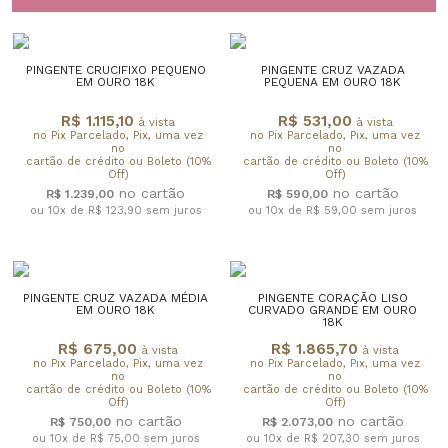
PINGENTE CRUCIFIXO PEQUENO
PINGENTE CRUZ VAZADA
EM OURO 18K
PEQUENA EM OURO 18K
R$ 1.115,10
R$ 531,00
à vista
à vista
no Pix Parcelado, Pix, uma vez
no Pix Parcelado, Pix, uma vez
no
no
cartão de crédito ou Boleto (10%
cartão de crédito ou Boleto (10%
Off)
Off)
R$ 1.239,00
R$ 590,00
ou 10x de R$ 123,90
sem juros
ou 10x de R$ 59,00
sem juros
PINGENTE CRUZ VAZADA MÉDIA
PINGENTE CORAÇÃO LISO
EM OURO 18K
CURVADO GRANDE EM OURO
18K
R$ 675,00
R$ 1.865,70
à vista
à vista
no Pix Parcelado, Pix, uma vez
no Pix Parcelado, Pix, uma vez
no
no
cartão de crédito ou Boleto (10%
cartão de crédito ou Boleto (10%
Off)
Off)
R$ 750,00
R$ 2.073,00
ou 10x de R$ 75,00
sem juros
ou 10x de R$ 207,30
sem juros