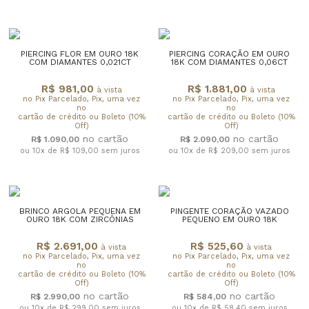
PIERCING FLOR EM OURO 18K
PIERCING CORAÇÃO EM OURO
COM DIAMANTES 0,021CT
18K COM DIAMANTES 0,06CT
R$ 981,00
R$ 1.881,00
à vista
à vista
no Pix Parcelado, Pix, uma vez
no Pix Parcelado, Pix, uma vez
no
no
cartão de crédito ou Boleto (10%
cartão de crédito ou Boleto (10%
Off)
Off)
R$ 1.090,00
R$ 2.090,00
ou 10x de R$ 109,00
sem juros
ou 10x de R$ 209,00
sem juros
BRINCO ARGOLA PEQUENA EM
PINGENTE CORAÇÃO VAZADO
OURO 18K COM ZIRCÔNIAS
PEQUENO EM OURO 18K
R$ 2.691,00
R$ 525,60
à vista
à vista
no Pix Parcelado, Pix, uma vez
no Pix Parcelado, Pix, uma vez
no
no
cartão de crédito ou Boleto (10%
cartão de crédito ou Boleto (10%
Off)
Off)
R$ 2.990,00
R$ 584,00
ou 10x de R$ 299,00
sem juros
ou 10x de R$ 58,40
sem juros