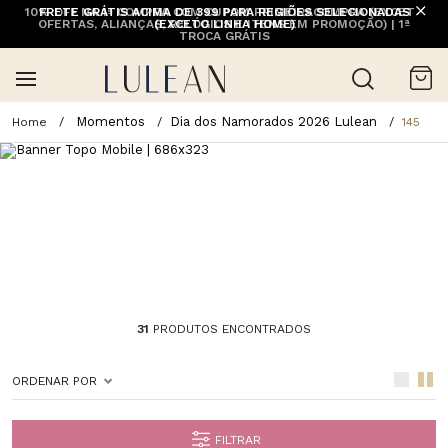
10% OFF NA 1ª COMPRA COM CUPOM PRIMEIRACOMPRA (EXCETO
FRETE GRÁTIS ACIMA DE 399 PARA REGIÕES SELECIONADAS
OFERTAS, ALIANÇAS, RELÓGIOS E ITENS EM PROMOÇÃO) | 1ª
(EXCETO LINHA HOME)
TROCA GRÁTIS
Momentos
Dia dos Namorados 2026 Lulean
145
31
PRODUTOS ENCONTRADOS
ORDENAR POR
FILTRAR