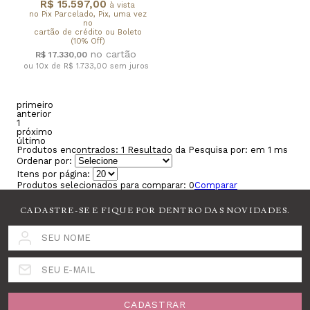
R$ 15.597,00
à vista
no Pix Parcelado, Pix, uma vez
no
cartão de crédito ou Boleto
(10% Off)
R$ 17.330,00
ou 10x de R$ 1.733,00
sem juros
primeiro
anterior
1
próximo
último
Produtos encontrados:
1
Resultado da Pesquisa por:
em
1 ms
Ordenar por:
Itens por página:
Produtos selecionados para comparar:
0
Comparar
CADASTRE-SE E FIQUE POR DENTRO DAS NOVIDADES.
SEU NOME
SEU E-MAIL
CADASTRAR