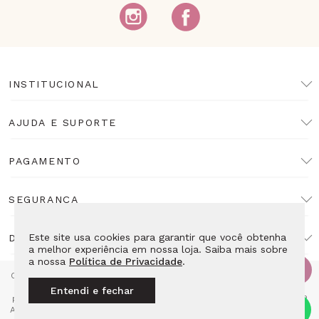
INSTITUCIONAL
AJUDA E SUPORTE
PAGAMENTO
SEGURANÇA
Este site usa cookies para garantir que você obtenha
DESENVOLVIMENTO
a melhor experiência em nossa loja. Saiba mais sobre
a nossa
Política de Privacidade
.
Copyright Lulean. Todos os direitos reservados. Proibida reprodução
total ou parcial. Preços e estoque sujeitos a alteração sem aviso
Entendi e fechar
prévio. Razão Social: LL10 Relojoaria Ltda - CNPJ: 14.495.839/0001-52
Av das Americas 4666 Loja 115E2 - Barra da Tijuca Rio de Janeiro - RJ