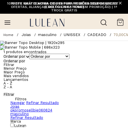
10% OFF NA 1ª COMPRA COM CUPOM PRIMEIRACOMPRA (EXCETO
FRETE GRÁTIS ACIMA DE 399 PARA REGIÕES SELECIONADAS
OFERTAS, ALIANÇAS, RELÓGIOS E ITENS EM PROMOÇÃO) | 1ª
(EXCETO LINHA HOME)
TROCA GRÁTIS
Joias
masculino
UNISSEX
CADEADO
70,00C
1
produtos encontrados
Ordenar por
Ordenar por
Filtrar
Menor Preço
Maior Preço
Mais vendidos
Lançamentos
A - Z
Z - A
Filtrar
Filtros
Navegar
Refinar Resultado
Joias
okpromosellbie060624
masculino
Refinar Resultado
Marca
Lulean