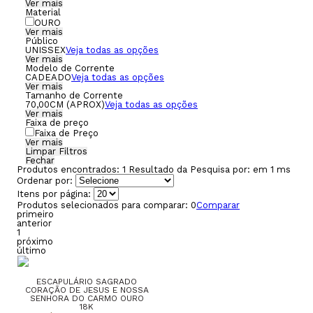
Ver mais
Material
OURO
Ver mais
Público
UNISSEX
Veja todas as opções
Ver mais
Modelo de Corrente
CADEADO
Veja todas as opções
Ver mais
Tamanho de Corrente
70,00CM (APROX)
Veja todas as opções
Ver mais
Faixa de preço
Faixa de Preço
Ver mais
Limpar Filtros
Fechar
Produtos encontrados:
1
Resultado da Pesquisa por:
em
1 ms
Ordenar por:
Itens por página:
Produtos selecionados para comparar:
0
Comparar
primeiro
anterior
1
próximo
último
ESCAPULÁRIO SAGRADO
CORAÇÃO DE JESUS E NOSSA
SENHORA DO CARMO OURO
18K