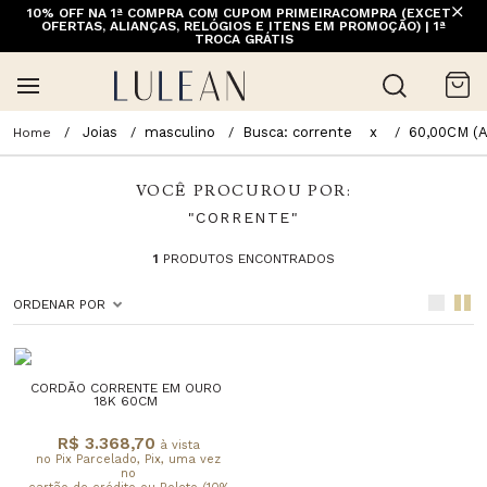
10% OFF NA 1ª COMPRA COM CUPOM PRIMEIRACOMPRA (EXCETO
OFERTAS, ALIANÇAS, RELÓGIOS E ITENS EM PROMOÇÃO) | 1ª
TROCA GRÁTIS
Joias
masculino
Busca: corrente
x
60,00CM (
VOCÊ PROCUROU POR:
"CORRENTE"
1
PRODUTOS ENCONTRADOS
ORDENAR POR
CORDÃO CORRENTE EM OURO
18K 60CM
R$ 3.368,70
à vista
no Pix Parcelado, Pix, uma vez
no