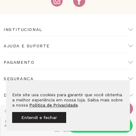
INSTITUCIONAL
AJUDA E SUPORTE
PAGAMENTO
SEGURANÇA
Este site usa cookies para garantir que você obtenha
DESENVOLVIMENTO
a melhor experiência em nossa loja. Saiba mais sobre
a nossa
Política de Privacidade
.
Copyright Lulean. Todos os direitos reservados. Proibida reprodução
total ou parcial. Preços e estoque sujeitos a alteração sem aviso
Entendi e fechar
prévio. Razão Social: LL10 Relojoaria Ltda - CNPJ: 14.495.839/0001-52
Av das Americas 4666 Loja 115E2 - Barra da Tijuca Rio de Janeiro - RJ
CEP: 22640-102