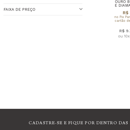
VENEZIANA
FEMININO
OURO B
E DIAM
Veja todas as opções
FAIXA DE PREÇO
R$ 
41CM (APROX.),46CM(APROX)
no Pix Pa
Veja todas as opções
cartão de
Faixa de Preço
R$ 9
ou 10
CADASTRE-SE E FIQUE POR DENTRO DAS