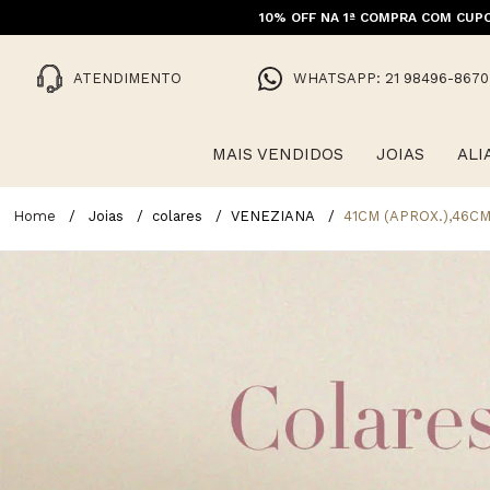
10% OFF NA 1ª COMPRA COM CUPO
FRET
ATENDIMENTO
WHATSAPP: 21 98496-8670
MAIS VENDIDOS
JOIAS
ALI
Joias
colares
VENEZIANA
41CM (APROX.),46C