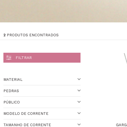
2
PRODUTOS ENCONTRADOS
MATERIAL
PEDRAS
OURO
PÚBLICO
DIAMANTE
MODELO DE CORRENTE
RUBI
PARA ELA
GARG
TAMANHO DE CORRENTE