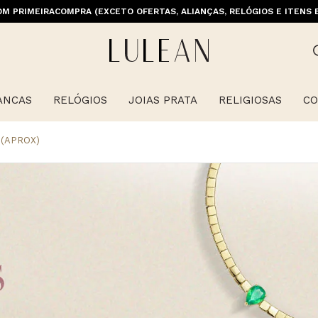
M PRIMEIRACOMPRA (EXCETO OFERTAS, ALIANÇAS, RELÓGIOS E ITENS 
E GRÁTIS ACIMA DE 399 PARA REGIÕES SELECIONADAS (EXCETO LINHA 
ANCAS
RELÓGIOS
JOIAS PRATA
RELIGIOSAS
CO
M(APROX)