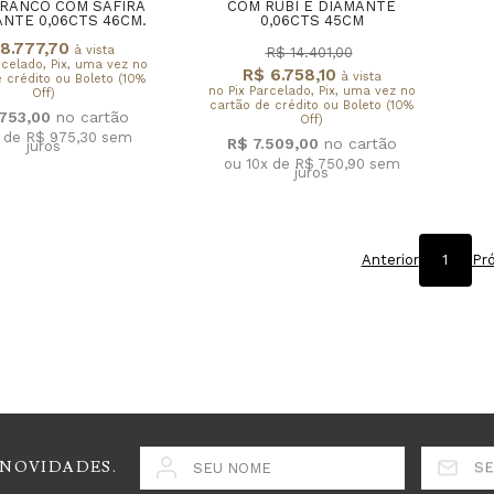
RANCO COM SAFIRA
COM RUBI E DIAMANTE
ANTE 0,06CTS 46CM.
0,06CTS 45CM
8.777,70
à vista
R$ 14.401,00
rcelado, Pix, uma vez no
R$ 6.758,10
à vista
 crédito ou Boleto (10%
no Pix Parcelado, Pix, uma vez no
Off)
cartão de crédito ou Boleto (10%
.753,00
Off)
x de R$ 975,30
sem
R$ 7.509,00
juros
ou 10x de R$ 750,90
sem
juros
Anterior
1
Pr
 NOVIDADES.
SEU NOME
SE