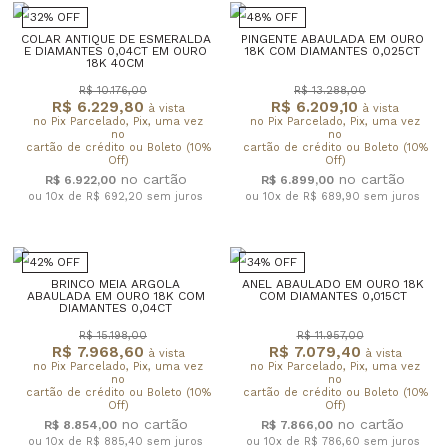
32% OFF
48% OFF
COLAR ANTIQUE DE ESMERALDA
PINGENTE ABAULADA EM OURO
E DIAMANTES 0,04CT EM OURO
18K COM DIAMANTES 0,025CT
18K 40CM
R$ 10.176,00
R$ 13.288,00
R$ 6.229,80
R$ 6.209,10
à vista
à vista
no Pix Parcelado, Pix, uma vez
no Pix Parcelado, Pix, uma vez
no
no
cartão de crédito ou Boleto (10%
cartão de crédito ou Boleto (10%
Off)
Off)
R$ 6.922,00
R$ 6.899,00
ou 10x de R$ 692,20
sem juros
ou 10x de R$ 689,90
sem juros
42% OFF
34% OFF
BRINCO MEIA ARGOLA
ANEL ABAULADO EM OURO 18K
ABAULADA EM OURO 18K COM
COM DIAMANTES 0,015CT
DIAMANTES 0,04CT
R$ 15.198,00
R$ 11.957,00
R$ 7.968,60
R$ 7.079,40
à vista
à vista
no Pix Parcelado, Pix, uma vez
no Pix Parcelado, Pix, uma vez
no
no
cartão de crédito ou Boleto (10%
cartão de crédito ou Boleto (10%
Off)
Off)
R$ 8.854,00
R$ 7.866,00
ou 10x de R$ 885,40
sem juros
ou 10x de R$ 786,60
sem juros