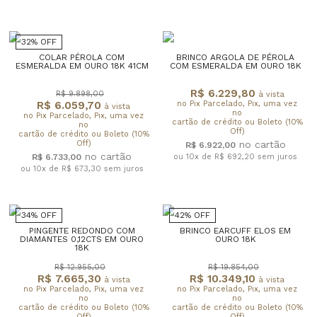
32% OFF
COLAR PÉROLA COM
BRINCO ARGOLA DE PÉROLA
ESMERALDA EM OURO 18K 41CM
COM ESMERALDA EM OURO 18K
R$ 6.229,80
R$ 9.898,00
à vista
R$ 6.059,70
no Pix Parcelado, Pix, uma vez
à vista
no
no Pix Parcelado, Pix, uma vez
cartão de crédito ou Boleto (10%
no
Off)
cartão de crédito ou Boleto (10%
Off)
R$ 6.922,00
R$ 6.733,00
ou 10x de R$ 692,20
sem juros
ou 10x de R$ 673,30
sem juros
34% OFF
42% OFF
PINGENTE REDONDO COM
BRINCO EARCUFF ELOS EM
DIAMANTES 0,12CTS EM OURO
OURO 18K
18K
R$ 12.955,00
R$ 19.854,00
R$ 7.665,30
R$ 10.349,10
à vista
à vista
no Pix Parcelado, Pix, uma vez
no Pix Parcelado, Pix, uma vez
no
no
cartão de crédito ou Boleto (10%
cartão de crédito ou Boleto (10%
Off)
Off)