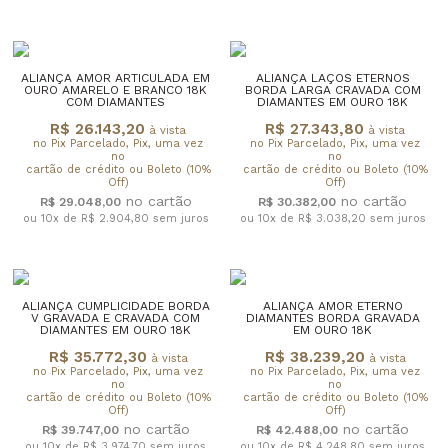
ALIANÇA AMOR ARTICULADA EM
ALIANÇA LAÇOS ETERNOS
OURO AMARELO E BRANCO 18K
BORDA LARGA CRAVADA COM
COM DIAMANTES
DIAMANTES EM OURO 18K
R$ 26.143,20
R$ 27.343,80
à vista
à vista
no Pix Parcelado, Pix, uma vez
no Pix Parcelado, Pix, uma vez
no
no
cartão de crédito ou Boleto (10%
cartão de crédito ou Boleto (10%
Off)
Off)
R$ 29.048,00
R$ 30.382,00
ou 10x de R$ 2.904,80
sem juros
ou 10x de R$ 3.038,20
sem juros
ALIANÇA CUMPLICIDADE BORDA
ALIANÇA AMOR ETERNO
V GRAVADA E CRAVADA COM
DIAMANTES BORDA GRAVADA
DIAMANTES EM OURO 18K
EM OURO 18K
R$ 35.772,30
R$ 38.239,20
à vista
à vista
no Pix Parcelado, Pix, uma vez
no Pix Parcelado, Pix, uma vez
no
no
cartão de crédito ou Boleto (10%
cartão de crédito ou Boleto (10%
Off)
Off)
R$ 39.747,00
R$ 42.488,00
ou 10x de R$ 3.974,70
sem juros
ou 10x de R$ 4.248,80
sem juros