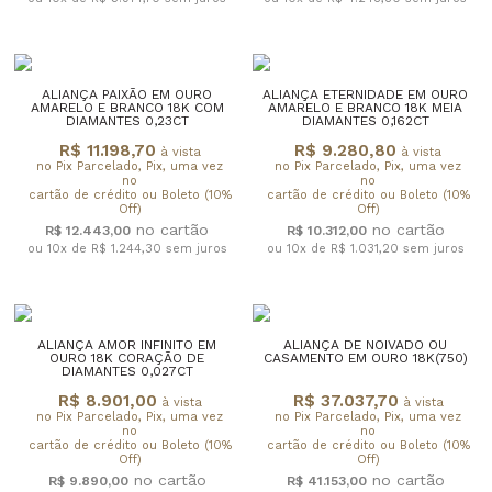
ALIANÇA PAIXÃO EM OURO
ALIANÇA ETERNIDADE EM OURO
AMARELO E BRANCO 18K COM
AMARELO E BRANCO 18K MEIA
DIAMANTES 0,23CT
DIAMANTES 0,162CT
R$ 11.198,70
R$ 9.280,80
à vista
à vista
no Pix Parcelado, Pix, uma vez
no Pix Parcelado, Pix, uma vez
no
no
cartão de crédito ou Boleto (10%
cartão de crédito ou Boleto (10%
Off)
Off)
R$ 12.443,00
R$ 10.312,00
ou 10x de R$ 1.244,30
sem juros
ou 10x de R$ 1.031,20
sem juros
ALIANÇA AMOR INFINITO EM
ALIANÇA DE NOIVADO OU
OURO 18K CORAÇÃO DE
CASAMENTO EM OURO 18K(750)
DIAMANTES 0,027CT
R$ 8.901,00
R$ 37.037,70
à vista
à vista
no Pix Parcelado, Pix, uma vez
no Pix Parcelado, Pix, uma vez
no
no
cartão de crédito ou Boleto (10%
cartão de crédito ou Boleto (10%
Off)
Off)
R$ 9.890,00
R$ 41.153,00