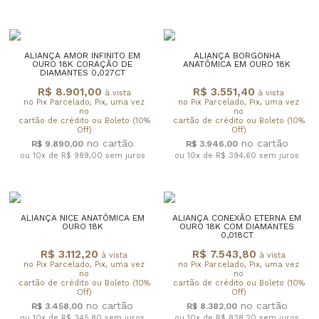
ALIANÇA AMOR INFINITO EM
ALIANÇA BORGONHA
OURO 18K CORAÇÃO DE
ANATÔMICA EM OURO 18K
DIAMANTES 0,027CT
R$ 8.901,00
R$ 3.551,40
à vista
à vista
no Pix Parcelado, Pix, uma vez
no Pix Parcelado, Pix, uma vez
no
no
cartão de crédito ou Boleto (10%
cartão de crédito ou Boleto (10%
Off)
Off)
R$ 9.890,00
R$ 3.946,00
ou 10x de R$ 989,00
sem juros
ou 10x de R$ 394,60
sem juros
ALIANÇA NICE ANATÔMICA EM
ALIANÇA CONEXÃO ETERNA EM
OURO 18K
OURO 18K COM DIAMANTES
0,018CT
R$ 3.112,20
R$ 7.543,80
à vista
à vista
no Pix Parcelado, Pix, uma vez
no Pix Parcelado, Pix, uma vez
no
no
cartão de crédito ou Boleto (10%
cartão de crédito ou Boleto (10%
Off)
Off)
R$ 3.458,00
R$ 8.382,00
ou 10x de R$ 345,80
sem juros
ou 10x de R$ 838,20
sem juros