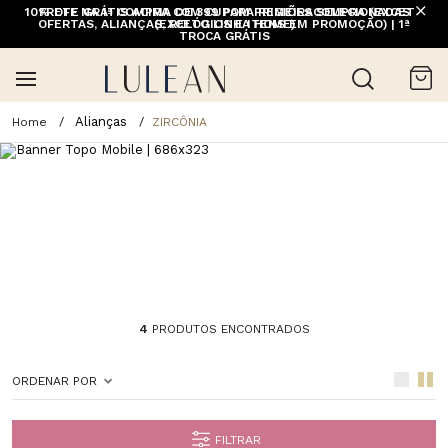
10% OFF NA 1ª COMPRA COM CUPOM PRIMEIRACOMPRA (EXCETO
FRETE GRÁTIS ACIMA DE 399 PARA REGIÕES SELECIONADAS
OFERTAS, ALIANÇAS, RELÓGIOS E ITENS EM PROMOÇÃO) | 1ª
(EXCETO LINHA HOME)
TROCA GRÁTIS
Alianças
ZIRCÔNIA
4
PRODUTOS ENCONTRADOS
ORDENAR POR
FILTRAR