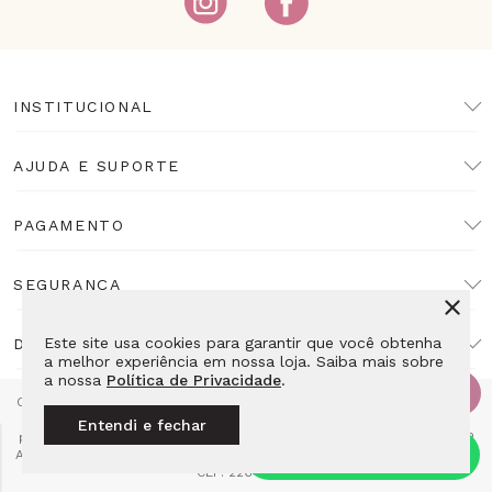
INSTITUCIONAL
AJUDA E SUPORTE
PAGAMENTO
SEGURANÇA
Este site usa cookies para garantir que você obtenha
DESENVOLVIMENTO
a melhor experiência em nossa loja. Saiba mais sobre
a nossa
Política de Privacidade
.
Copyright Lulean. Todos os direitos reservados. Proibida reprodução
total ou parcial. Preços e estoque sujeitos a alteração sem aviso
Entendi e fechar
prévio. Razão Social: LL10 Relojoaria Ltda - CNPJ: 14.495.839/0001-52
Av das Americas 4666 Loja 115E2 - Barra da Tijuca Rio de Janeiro - RJ
CEP: 22640-102