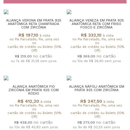
ALIANÇA VERONA EM PRATA 925
ALIANÇA VENEZA EM PRATA 925
ANATÔMICA RETA CHANFRADA
ANATÔMICA RETA COM FRISO
COM ZIRCÔNIA
FOSCO E ZIRCÔNIA
R$ 197,10
R$ 332,10
à vista
à vista
no Pix Parcelado, Pix, uma vez
no Pix Parcelado, Pix, uma vez
no
no
cartão de crédito ou Boleto (10%
cartão de crédito ou Boleto (10%
Off)
Off)
R$ 219,00
R$ 369,00
ou 7x de R$ 31,28
sem juros
ou 10x de R$ 36,90
sem juros
ALIANÇA ANATÔMICA FIO
ALIANÇA NÁPOLI ANATÔMICA EM
ZIRCÔNIA EM PRATA 925 COM
PRATA 925 COM ZIRCÔNIA
RÓDIO
R$ 412,20
R$ 247,50
à vista
à vista
no Pix Parcelado, Pix, uma vez
no Pix Parcelado, Pix, uma vez
no
no
cartão de crédito ou Boleto (10%
cartão de crédito ou Boleto (10%
Off)
Off)
R$ 458,00
R$ 275,00
ou 10x de R$ 45,80
sem juros
ou 9x de R$ 30,55
sem juros