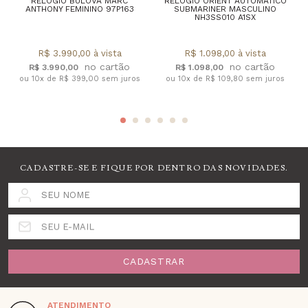
RELÓGIO BULOVA MARC
RELÓGIO ORIENT AUTOMÁTICO
ANTHONY FEMININO 97P163
SUBMARINER MASCULINO
NH3SS010 A1SX
R$ 3.990,00 à vista
R$ 1.098,00 à vista
R$ 3.990,00
R$ 1.098,00
ou 10x de R$ 399,00 sem juros
ou 10x de R$ 109,80 sem juros
CADASTRE-SE E FIQUE POR DENTRO DAS NOVIDADES.
SEU NOME
SEU E-MAIL
CADASTRAR
ATENDIMENTO