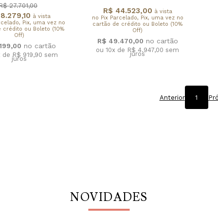
R$ 27.701,00
R$ 44.523,00
à vista
8.279,10
à vista
no Pix Parcelado, Pix, uma vez no
rcelado, Pix, uma vez no
cartão de crédito ou Boleto (10%
 crédito ou Boleto (10%
Off)
Off)
R$ 49.470,00
.199,00
ou 10x de R$ 4.947,00
sem
juros
x de R$ 919,90
sem
juros
Anterior
1
Pr
NOVIDADES