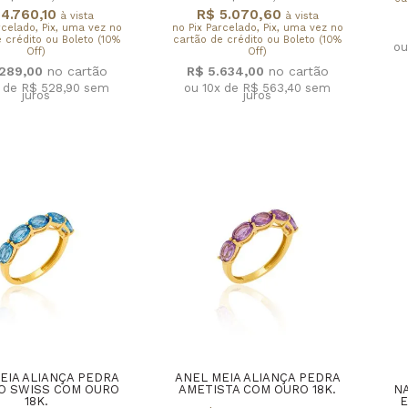
4.760,10
R$ 5.070,60
à vista
à vista
rcelado, Pix, uma vez no
no Pix Parcelado, Pix, uma vez no
 crédito ou Boleto (10%
cartão de crédito ou Boleto (10%
ou
Off)
Off)
.289,00
R$ 5.634,00
x de R$ 528,90
sem
ou 10x de R$ 563,40
sem
juros
juros
EIA ALIANÇA PEDRA
ANEL MEIA ALIANÇA PEDRA
O SWISS COM OURO
AMETISTA COM OURO 18K.
NA
18K.
E