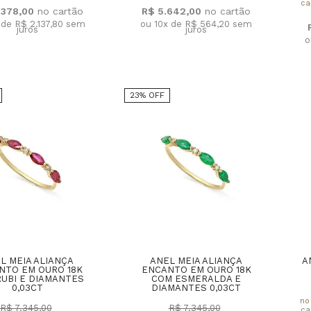
ca
.378,00
R$ 5.642,00
 de R$ 2.137,80
sem
ou 10x de R$ 564,20
sem
juros
juros
o
23% OFF
L MEIA ALIANÇA
ANEL MEIA ALIANÇA
A
NTO EM OURO 18K
ENCANTO EM OURO 18K
UBI E DIAMANTES
COM ESMERALDA E
0,03CT
DIAMANTES 0,03CT
no
R$ 7.345,00
R$ 7.345,00
ca