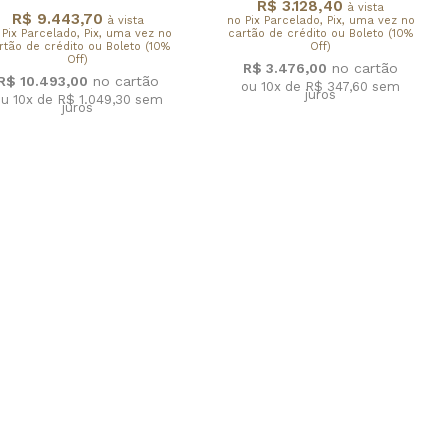
R$ 3.128,40
à vista
R$ 9.443,70
à vista
no Pix Parcelado, Pix, uma vez no
 Pix Parcelado, Pix, uma vez no
cartão de crédito ou Boleto (10%
rtão de crédito ou Boleto (10%
Off)
Off)
R$ 3.476,00
R$ 10.493,00
ou 10x de R$ 347,60
sem
juros
u 10x de R$ 1.049,30
sem
juros