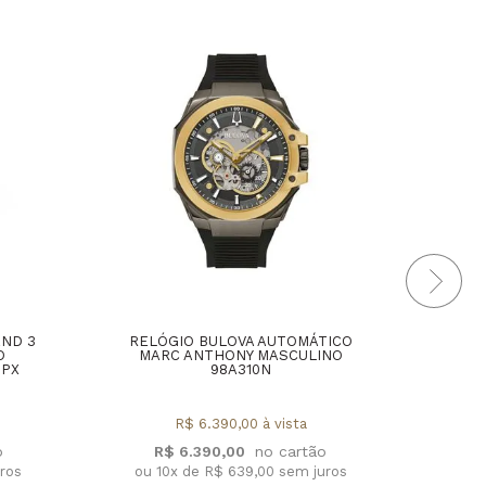
AND 3
RELÓGIO BULOVA AUTOMÁTICO
REL
O
MARC ANTHONY MASCULINO
2PX
98A310N
R$ 6.390,00 à vista
R
R$ 6.390,00
ou 1
uros
ou 10x de R$ 639,00 sem juros