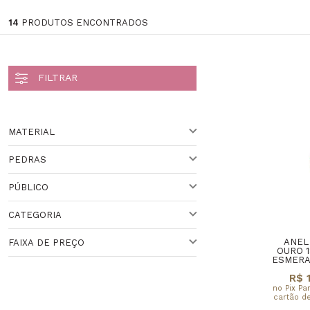
14
PRODUTOS ENCONTRADOS
MATERIAL
PEDRAS
OURO
PÚBLICO
DIAMANTE
CATEGORIA
RUBI
PARA ELA
ANEL
FAIXA DE PREÇO
SAFIRA
COLEÇÃO ANÉIS
OURO 
ESMERA
R$ 
TOPÁZIO
MEIA ALIANÇA
Faixa de Preço
no Pix Pa
cartão de
AMETISTA