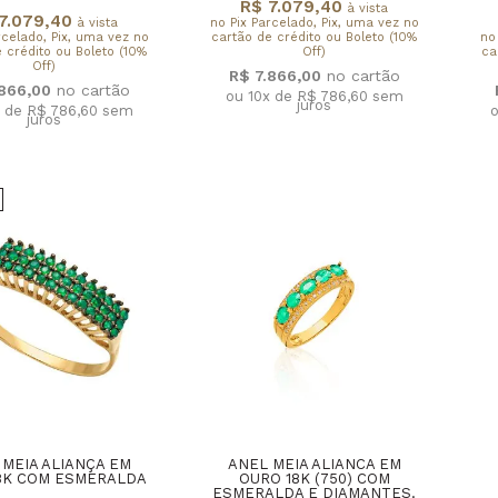
R$ 7.079,40
à vista
7.079,40
à vista
no Pix Parcelado, Pix, uma vez no
rcelado, Pix, uma vez no
cartão de crédito ou Boleto (10%
no
 crédito ou Boleto (10%
Off)
ca
Off)
R$ 7.866,00
.866,00
ou 10x de R$ 786,60
sem
juros
x de R$ 786,60
sem
o
juros
 MEIA ALIANÇA EM
ANEL MEIA ALIANCA EM
8K COM ESMERALDA
OURO 18K (750) COM
ESMERALDA E DIAMANTES.