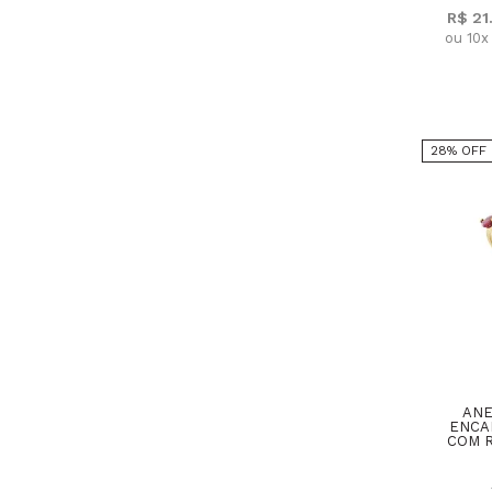
R$ 21
ESMERALDA
ou 10x
CITRINO
TURMALINA
28% OFF
IOLITA
PERIDOTO
ANE
ENCA
COM R